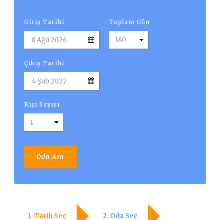
Türkçe
Giriş Tarihi
Toplam Gün
Çıkış Tarihi
Kişi Sayısı
Oda Ara
1. Tarih Seç
2. Oda Seç