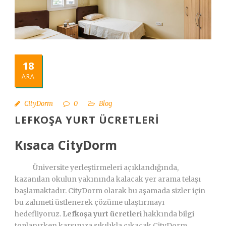
Türkçe
18
ARA
CityDorm
0
Blog
LEFKOŞA YURT ÜCRETLERI
Kısaca CityDorm
Üniversite yerleştirmeleri açıklandığında,
kazanılan okulun yakınında kalacak yer arama telaşı
başlamaktadır. CityDorm olarak bu aşamada sizler için
bu zahmeti üstlenerek çözüme ulaştırmayı
hedefliyoruz.
Lefkoşa yurt ücretleri
hakkında bilgi
toplanırken karşınıza sıkılıkla çıkacak CityDorm,