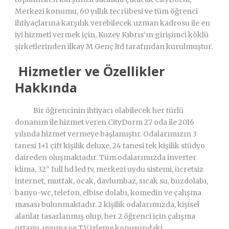
Merkezi konumu, 60 yıllık tecrübesi ve tüm öğrenci
ihtiyaçlarına karşılık verebilecek uzman kadrosu ile en
iyi hizmeti vermek için, Kuzey Kıbrıs’ın girişimci köklü
şirketlerinden ilkay M Genç ltd tarafından kurulmuştur.
Hizmetler ve Özellikler
Hakkında
Bir öğrencinin ihtiyacı olabilecek her türlü
donanım ile hizmet veren CityDorm 27 oda ile 2016
yılında hizmet vermeye başlamıştır. Odalarımızın 3
tanesi 1+1 çift kişilik deluxe, 24 tanesi tek kişilik stüdyo
daireden oluşmaktadır. Tüm odalarımızda inverter
klima, 32” full hd led tv, merkezi uydu sistemi, ücretsiz
internet, mutfak, ocak, davlumbaz, sıcak su, buzdolabı,
banyo-wc, telefon, elbise dolabı, komedin ve çalışma
masası bulunmaktadır. 2 kişilik odalarımızda, kişisel
alanlar tasarlanmış olup, her 2 öğrenci için çalışma
ortamı, uyuma ve TV izleme konusundaki