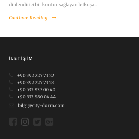
dinlendirici bir konfor sağlayan lefkoşa...
Continue Reading
İLETIŞIM
+90 392 227 73 22
+90 392 227 73 23
+90 533 837 00 40
+90 533 880 04 44
bilgi@city-dorm.com