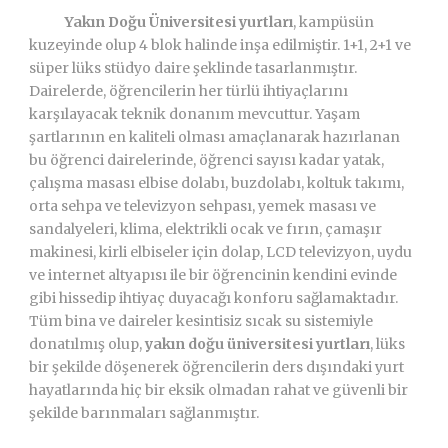
Yakın Doğu Üniversitesi yurtları
, kampüsün
kuzeyinde olup 4 blok halinde inşa edilmiştir. 1+1, 2+1 ve
süper lüks stüdyo daire şeklinde tasarlanmıştır.
Dairelerde, öğrencilerin her türlü ihtiyaçlarını
karşılayacak teknik donanım mevcuttur. Yaşam
şartlarının en kaliteli olması amaçlanarak hazırlanan
bu öğrenci dairelerinde, öğrenci sayısı kadar yatak,
çalışma masası elbise dolabı, buzdolabı, koltuk takımı,
orta sehpa ve televizyon sehpası, yemek masası ve
sandalyeleri, klima, elektrikli ocak ve fırın, çamaşır
makinesi, kirli elbiseler için dolap, LCD televizyon, uydu
ve internet altyapısı ile bir öğrencinin kendini evinde
gibi hissedip ihtiyaç duyacağı konforu sağlamaktadır.
Tüm bina ve daireler kesintisiz sıcak su sistemiyle
donatılmış olup,
yakın doğu üniversitesi yurtları
, lüks
bir şekilde döşenerek öğrencilerin ders dışındaki yurt
hayatlarında hiç bir eksik olmadan rahat ve güvenli bir
şekilde barınmaları sağlanmıştır.